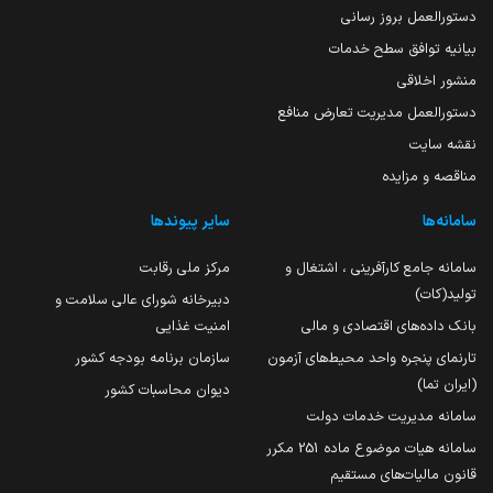
دستورالعمل بروز رسانی
بیانیه توافق سطح خدمات
منشور اخلاقی
دستورالعمل مدیریت تعارض منافع
نقشه سایت
مناقصه و مزایده
سامانه‌ها
سایر پیوندها
سامانه جامع کارآفرینی ، اشتغال و
مرکز ملی رقابت
تولید(کات)
دبیرخانه شورای عالی سلامت و
بانک داده‌های اقتصادی و مالی
امنیت غذایی
تارنمای پنجره واحد محیط‌های آزمون
سازمان برنامه بودجه کشور
(ایران تما)
دیوان محاسبات کشور
سامانه مدیریت خدمات دولت
سامانه هیات موضوع ماده 251 مکرر
قانون مالیات‌های مستقیم