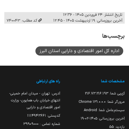
تاریخ انتشار: ۲۴ فروردین ۱۴۰۵ - ۱۲:۳۶
آخرین بروزرسانی: ۱۹ اردیبهشت ۱۴۰۵ - ۱۲:۴۵
کد مطلب: 740043
برچسب‌ها
اداره کل امور اقتصادی و دارایی استان البرز
مشخصات شما
راه های ارتباطی
آی‌پی شما:
216.73.216.193
آدرس: تهران - میدان امام خمینی-
انتهای خیابان باب همایون- وزارت
مرورگر شما:
131.0.0.0 Chrome
امور اقتصادی و دارایی
سیستم‌عامل شما:
Android
کدپستی: ۱۱۱۴۹۴۳۶۶۱
آخرین بروزرسانی:
۱۴۰۵-۰۲-۱۹
شماره تماس : 39909000
بازدید:
55