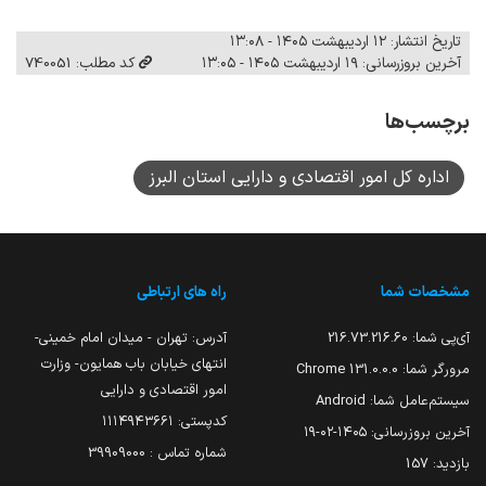
تاریخ انتشار: ۱۲ اردیبهشت ۱۴۰۵ - ۱۳:۰۸
آخرین بروزرسانی: ۱۹ اردیبهشت ۱۴۰۵ - ۱۳:۰۵
کد مطلب: 740051
برچسب‌ها
اداره کل امور اقتصادی و دارایی استان البرز
مشخصات شما
راه های ارتباطی
آی‌پی شما:
216.73.216.60
آدرس: تهران - میدان امام خمینی-
انتهای خیابان باب همایون- وزارت
مرورگر شما:
131.0.0.0 Chrome
امور اقتصادی و دارایی
سیستم‌عامل شما:
Android
کدپستی: ۱۱۱۴۹۴۳۶۶۱
آخرین بروزرسانی:
۱۴۰۵-۰۲-۱۹
شماره تماس : 39909000
بازدید:
157