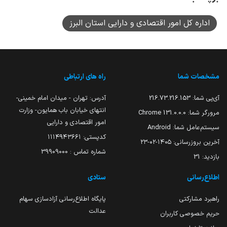
اداره کل امور اقتصادی و دارایی استان البرز
مشخصات شما
راه های ارتباطی
آی‌پی شما:
216.73.216.153
آدرس: تهران - میدان امام خمینی-
انتهای خیابان باب همایون- وزارت
مرورگر شما:
131.0.0.0 Chrome
امور اقتصادی و دارایی
سیستم‌عامل شما:
Android
کدپستی: ۱۱۱۴۹۴۳۶۶۱
آخرین بروزرسانی:
۱۴۰۵-۰۲-۲۳
شماره تماس : 39909000
بازدید:
31
اطلاع‌رسانی
ستادی
راهبرد مشارکتی
پایگاه اطلاع‌رسانی آزادسازی سهام
عدالت
حریم خصوصی کاربران