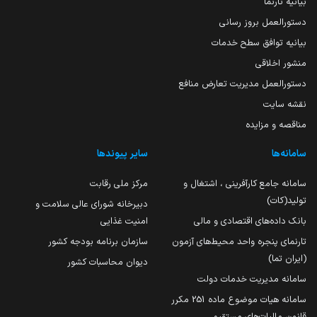
بیانیه تارنما
دستورالعمل بروز رسانی
بیانیه توافق سطح خدمات
منشور اخلاقی
دستورالعمل مدیریت تعارض منافع
نقشه سایت
مناقصه و مزایده
سامانه‌ها
سایر پیوندها
سامانه جامع کارآفرینی ، اشتغال و
مرکز ملی رقابت
تولید(کات)
دبیرخانه شورای عالی سلامت و
بانک داده‌های اقتصادی و مالی
امنیت غذایی
تارنمای پنجره واحد محیط‌های آزمون
سازمان برنامه بودجه کشور
(ایران تما)
دیوان محاسبات کشور
سامانه مدیریت خدمات دولت
سامانه هیات موضوع ماده 251 مکرر
قانون مالیات‌های مستقیم