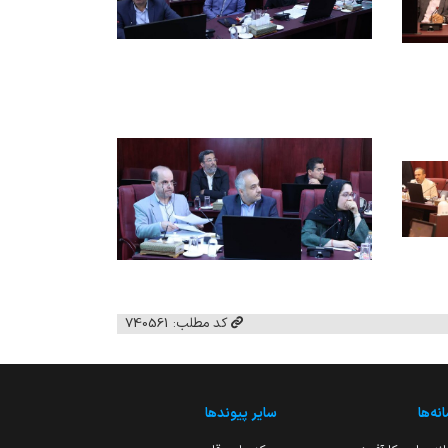
کد مطلب: 740561
نه‌ها
سایر پیوندها