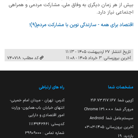
بیش از هر زمان دیگری به وفاق ملی، مشارکت مردمی و همراهی
اجتماعی نیاز دارد.
اقتصاد برای همه - سازندگی نوین با مشارکت مردم(۹)؛
تاریخ انتشار: ۲۷ اردیبهشت ۱۴۰۵ - ۱۱:۱۳
آخرین بروزرسانی: ۳ خرداد ۱۴۰۵ - ۱۱:۰۸
کد مطلب: 740718
مشخصات شما
راه های ارتباطی
آی‌پی شما:
216.73.217.167
آدرس: تهران - میدان امام خمینی-
انتهای خیابان باب همایون- وزارت
مرورگر شما:
131.0.0.0 Chrome
امور اقتصادی و دارایی
سیستم‌عامل شما:
Android
کدپستی: ۱۱۱۴۹۴۳۶۶۱
آخرین بروزرسانی:
۱۴۰۵-۰۳-۰۳
شماره تماس : 39909000
بازدید:
19