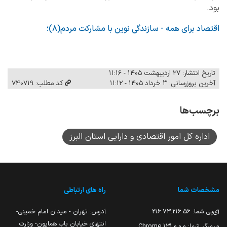
بود.
اقتصاد برای همه - سازندگی نوین با مشارکت مردم(۸)؛
تاریخ انتشار: ۲۷ اردیبهشت ۱۴۰۵ - ۱۱:۱۶
آخرین بروزرسانی: ۳ خرداد ۱۴۰۵ - ۱۱:۱۲
کد مطلب: 740719
برچسب‌ها
اداره کل امور اقتصادی و دارایی استان البرز
مشخصات شما
راه های ارتباطی
آی‌پی شما:
216.73.216.56
آدرس: تهران - میدان امام خمینی-
انتهای خیابان باب همایون- وزارت
مرورگر شما:
131.0.0.0 Chrome