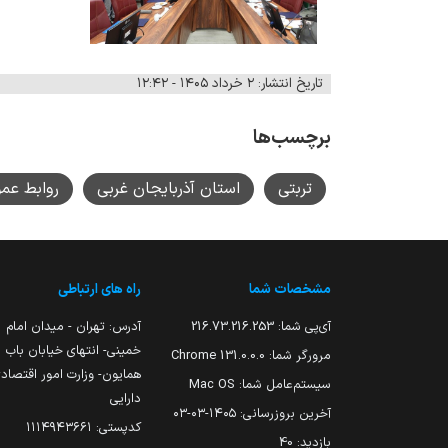
تاریخ انتشار: ۲ خرداد ۱۴۰۵ - ۱۲:۴۲
برچسب‌ها
تربتی
استان آذربایجان غربی
روابط عم
مشخصات شما
راه های ارتباطی
آی‌پی شما:
216.73.216.253
آدرس: تهران - میدان امام
خمینی- انتهای خیابان باب
مرورگر شما:
131.0.0.0 Chrome
همایون- وزارت امور اقتصاد
سیستم‌عامل شما:
Mac OS
دارایی
آخرین بروزرسانی:
۱۴۰۵-۰۳-۰۳
کدپستی: ۱۱۱۴۹۴۳۶۶۱
بازدید:
40