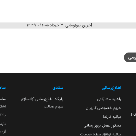
آخرین بروزرسانی: ۳ خرداد ۱۴۰۵ - ۱۲:۴۷
ومی
اطلاع‌رسانی
ستادی
ساما
راهبرد مشارکتی
پایگاه اطلاع‌رسانی آزادسازی
ساما
سهام عدالت
اشتغ
حریم خصوصی کاربران
ی و
بانک
بیانیه تارنما
تارن
دستورالعمل بروز رسانی
آزمو
بیانیه توافق سطح خدمات