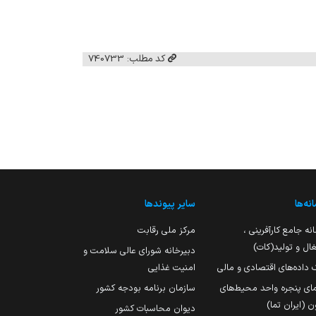
کد مطلب: 740733
نه‌ها
سایر پیوندها
نه جامع کارآفرینی ،
مرکز ملی رقابت
ال و تولید(کات)
دبیرخانه شورای عالی سلامت و
 داده‌های اقتصادی و مالی
امنیت غذایی
مای پنجره واحد محیط‌های
سازمان برنامه بودجه کشور
ن (ایران تما)
دیوان محاسبات کشور