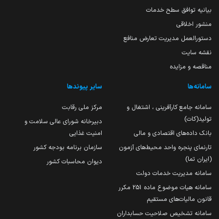
بیانیه توافق سطح خدمات
منشور اخلاقی
دستورالعمل مدیریت تعارض منافع
نقشه سایت
مناقصه و مزایده
سامانه‌ها
سایر پیوندها
سامانه جامع کارآفرینی ، اشتغال و
مرکز ملی رقابت
تولید(کات)
دبیرخانه شورای عالی سلامت و
بانک داده‌های اقتصادی و مالی
امنیت غذایی
تارنمای پنجره واحد محیط‌های آزمون
سازمان برنامه بودجه کشور
(ایران تما)
دیوان محاسبات کشور
سامانه مدیریت خدمات دولت
سامانه هیات موضوع ماده 251 مکرر
قانون مالیات‌های مستقیم
سامانه تشخیص صلاحیت حسابداران