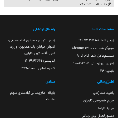
کد مطلب: 740964
مشخصات شما
راه های ارتباطی
آی‌پی شما:
216.73.217.101
آدرس: تهران - میدان امام خمینی-
انتهای خیابان باب همایون- وزارت
مرورگر شما:
131.0.0.0 Chrome
امور اقتصادی و دارایی
سیستم‌عامل شما:
Android
کدپستی: ۱۱۱۴۹۴۳۶۶۱
آخرین بروزرسانی:
۱۴۰۵-۰۳-۱۰
شماره تماس : 39909000
بازدید:
46
اطلاع‌رسانی
ستادی
راهبرد مشارکتی
پایگاه اطلاع‌رسانی آزادسازی سهام
عدالت
حریم خصوصی کاربران
بیانیه تارنما
دستورالعمل بروز رسانی