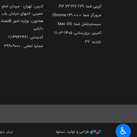
آی‌پی شما:
216.73.217.179
آدرس: تهران - میدان امام
خمینی- انتهای خیابان باب
مرورگر شما:
131.0.0.0 Chrome
همایون- وزارت امور اقتصاد
سیستم‌عامل شما:
Mac OS
دارایی
آخرین بروزرسانی:
۱۴۰۵-۰۳-۱۱
کدپستی: ۱۱۱۴۹۴۳۶۶۱
بازدید:
67
شماره تماس : 39909000
♿︎
طراحی و تولید: نستوه
تمام حقوق