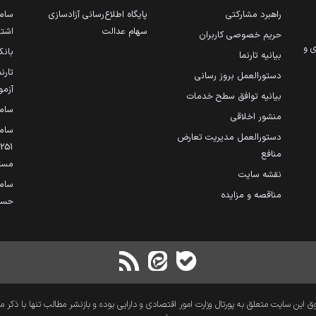
راهبرد مشارکتی
پایگاه اطلاع‌رسانی آزادسازی
ساما
سهام عدالت
اشتغ
حریم خصوصی کاربران
ی و
بانک
بیانیه تارنما
تارن
دستورالعمل بروز رسانی
آزمو
بیانیه توافق سطح خدمات
سام
منشور اخلاقی
ساما
دستورالعمل مدیریت تعارض
منافع
مست
نقشه سایت
سام
مناقصه و مزایده
حساب
 این سایت متعلق به پورتال وزارت امور اقتصادی و دارایی بوده و بازنشر مطالب تنها با ذکر م