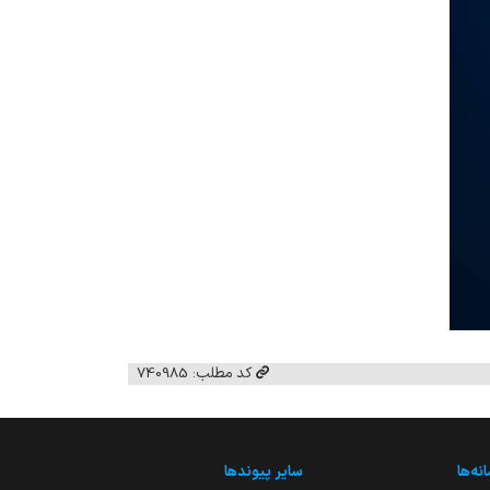
کد مطلب: 740985
نه‌ها
سایر پیوندها