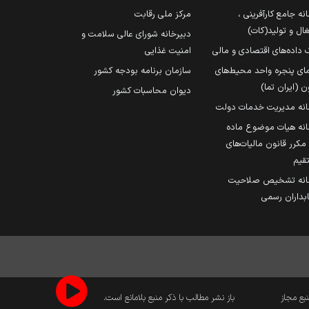
نه جامع کارآفرینی ،
مرکز ملی رقابت
ال و تولید(کات)
دبیرخانه شورای عالی سلامت و
 داده‌های اقتصادی و مالی
امنیت غذایی
مای پنجره واحد محیط‌های
سازمان برنامه بودجه کشور
ن (ایران تما)
دیوان محاسبات کشور
انه مدیریت خدمات دولت
نه هیات موضوع ماده
251 مکرر قانون مالیات‌های
قیم
انه تشخیص صلاحیت
داران رسمی
نبع مجاز
باز نشر مطالب با ذکر منبع بلامانع است.