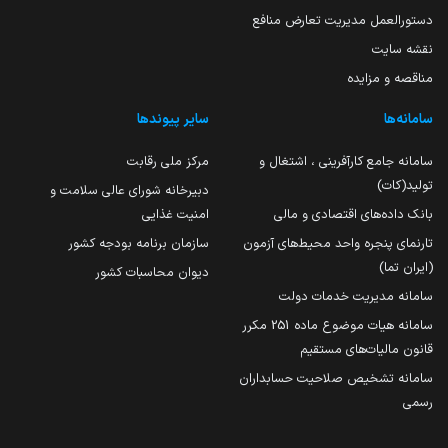
دستورالعمل مدیریت تعارض منافع
نقشه سایت
مناقصه و مزایده
سامانه‌ها
سایر پیوندها
سامانه جامع کارآفرینی ، اشتغال و
مرکز ملی رقابت
تولید(کات)
دبیرخانه شورای عالی سلامت و
بانک داده‌های اقتصادی و مالی
امنیت غذایی
تارنمای پنجره واحد محیط‌های آزمون
سازمان برنامه بودجه کشور
(ایران تما)
دیوان محاسبات کشور
سامانه مدیریت خدمات دولت
سامانه هیات موضوع ماده 251 مکرر
قانون مالیات‌های مستقیم
سامانه تشخیص صلاحیت حسابداران
رسمی