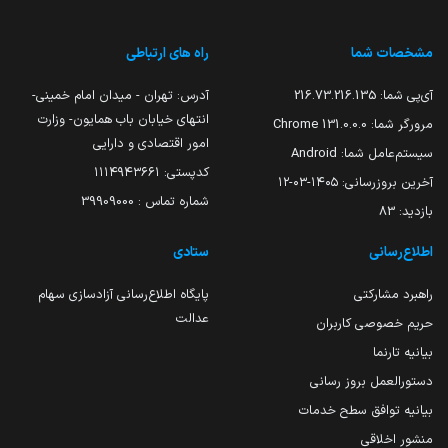
مشخصات شما
راه های ارتباطی
آی‌پی شما:
216.73.216.135
آدرس: تهران - میدان امام خمینی-
انتهای خیابان باب همایون- وزارت
مرورگر شما:
131.0.0.0 Chrome
امور اقتصادی و دارایی
سیستم‌عامل شما:
Android
کدپستی: ۱۱۱۴۹۴۳۶۶۱
آخرین بروزرسانی:
۱۴۰۵-۰۳-۱۲
شماره تماس : 39909000
بازدید:
83
اطلاع‌رسانی
ستادی
راهبرد مشارکتی
پایگاه اطلاع‌رسانی آزادسازی سهام
عدالت
حریم خصوصی کاربران
بیانیه تارنما
دستورالعمل بروز رسانی
بیانیه توافق سطح خدمات
منشور اخلاقی