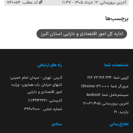
آخرین بروزرسانی: ۱۲ خرداد ۱۴۰۵ - ۱۱:۴۷
کد مطلب: 741054
برچسب‌ها
اداره کل امور اقتصادی و دارایی استان البرز
مشخصات شما
راه های ارتباطی
آی‌پی شما:
216.73.216.236
آدرس: تهران - میدان امام خمینی-
انتهای خیابان باب همایون- وزارت
مرورگر شما:
131.0.0.0 Chrome
امور اقتصادی و دارایی
سیستم‌عامل شما:
Android
کدپستی: ۱۱۱۴۹۴۳۶۶۱
آخرین بروزرسانی:
۱۴۰۵-۰۳-۱۲
شماره تماس : 39909000
بازدید:
21
اطلاع‌رسانی
ستادی