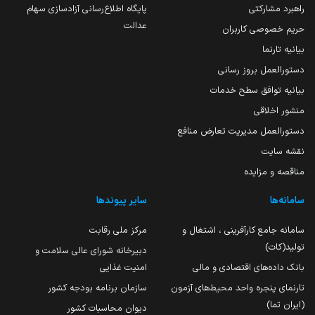
راهبرد مشارکتی
پایگاه اطلاع‌رسانی آزادسازی سهام
عدالت
حریم خصوصی کاربران
بیانیه تارنما
دستورالعمل بروز رسانی
بیانیه توافق سطح خدمات
منشور اخلاقی
دستورالعمل مدیریت تعارض منافع
نقشه سایت
مناقصه و مزایده
سامانه‌ها
سایر پیوندها
سامانه جامع کارآفرینی ، اشتغال و
مرکز ملی رقابت
تولید(کات)
دبیرخانه شورای عالی سلامت و
بانک داده‌های اقتصادی و مالی
امنیت غذایی
تارنمای پنجره واحد محیط‌های آزمون
سازمان برنامه بودجه کشور
(ایران تما)
دیوان محاسبات کشور