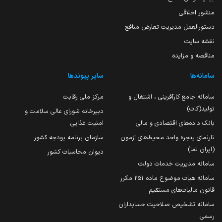
منشور اخلاقی
دستورالعمل مدیریت تعارض منافع
نقشه سایت
مناقصه و مزایده
سامانه‌ها
سایر پیوندها
سامانه جامع کارآفرینی ، اشتغال و
مرکز ملی رقابت
تولید(کات)
دبیرخانه شورای عالی سلامت و
بانک داده‌های اقتصادی و مالی
امنیت غذایی
تارنمای پنجره واحد محیط‌های آزمون
سازمان برنامه بودجه کشور
(ایران تما)
دیوان محاسبات کشور
سامانه مدیریت خدمات دولت
سامانه هیات موضوع ماده 251 مکرر
قانون مالیات‌های مستقیم
سامانه تشخیص صلاحیت حسابداران
رسمی