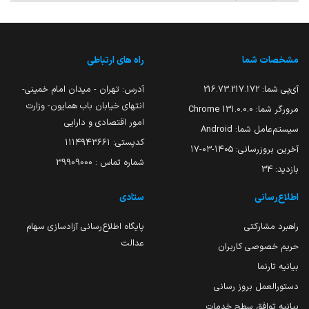
مشخصات شما
راه های ارتباطی
آی‌پی شما:
216.73.217.172
آدرس: تهران - میدان امام خمینی-
انتهای خیابان باب همایون- وزارت
مرورگر شما:
131.0.0.0 Chrome
امور اقتصادی و دارایی
سیستم‌عامل شما:
Android
کدپستی: ۱۱۱۴۹۴۳۶۶۱
آخرین بروزرسانی:
۱۴۰۵-۰۳-۱۷
شماره تماس : 39909000
بازدید:
34
اطلاع‌رسانی
ستادی
راهبرد مشارکتی
پایگاه اطلاع‌رسانی آزادسازی سهام
عدالت
حریم خصوصی کاربران
بیانیه تارنما
دستورالعمل بروز رسانی
بیانیه توافق سطح خدمات