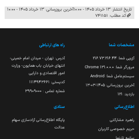
تاریخ انتشار: ۱۳ خرداد ۱۴۰۵ - ۱۰:۰۰
آخرین بروزرسانی: ۱۳ خرداد ۱۴۰۵ - ۱۰:۰۰
کد مطلب: 741151
مشخصات شما
راه های ارتباطی
آی‌پی شما:
216.73.216.44
آدرس: تهران - میدان امام خمینی-
انتهای خیابان باب همایون- وزارت
مرورگر شما:
131.0.0.0 Chrome
امور اقتصادی و دارایی
سیستم‌عامل شما:
Android
کدپستی: ۱۱۱۴۹۴۳۶۶۱
آخرین بروزرسانی:
۱۴۰۵-۰۳-۱۳
شماره تماس : 39909000
بازدید:
121
اطلاع‌رسانی
ستادی
راهبرد مشارکتی
پایگاه اطلاع‌رسانی آزادسازی سهام
عدالت
حریم خصوصی کاربران
بیانیه تارنما