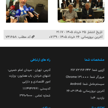
تاریخ انتشار: ۲۵ خرداد ۱۴۰۵ - ۲۱:۱۷
آخرین بروزرسانی: ۲۶ خرداد ۱۴۰۵ - ۰۷:۳۹
کد مطلب: 741658
مشخصات شما
راه های ارتباطی
آی‌پی شما:
216.73.216.243
آدرس: تهران - میدان امام خمینی-
انتهای خیابان باب همایون- وزارت
مرورگر شما:
131.0.0.0 Chrome
امور اقتصادی و دارایی
سیستم‌عامل شما:
Android
کدپستی: ۱۱۱۴۹۴۳۶۶۱
آخرین بروزرسانی:
۱۴۰۵-۰۳-۲۶
شماره تماس : 39909000
بازدید:
104
اطلاع‌رسانی
ستادی