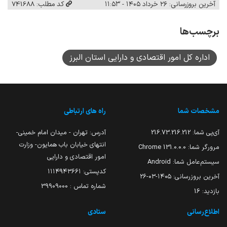
آخرین بروزرسانی: ۲۶ خرداد ۱۴۰۵ - ۱۱:۵۳
کد مطلب: 741688
برچسب‌ها
اداره کل امور اقتصادی و دارایی استان البرز
مشخصات شما
راه های ارتباطی
آی‌پی شما:
216.73.216.212
آدرس: تهران - میدان امام خمینی-
انتهای خیابان باب همایون- وزارت
مرورگر شما:
131.0.0.0 Chrome
امور اقتصادی و دارایی
سیستم‌عامل شما:
Android
کدپستی: ۱۱۱۴۹۴۳۶۶۱
آخرین بروزرسانی:
۱۴۰۵-۰۳-۲۶
شماره تماس : 39909000
بازدید:
16
اطلاع‌رسانی
ستادی