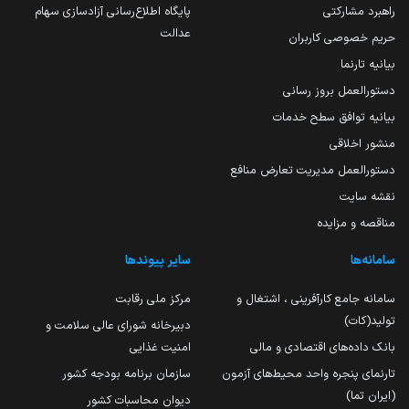
راهبرد مشارکتی
پایگاه اطلاع‌رسانی آزادسازی سهام
عدالت
حریم خصوصی کاربران
بیانیه تارنما
دستورالعمل بروز رسانی
بیانیه توافق سطح خدمات
منشور اخلاقی
دستورالعمل مدیریت تعارض منافع
نقشه سایت
مناقصه و مزایده
سامانه‌ها
سایر پیوندها
سامانه جامع کارآفرینی ، اشتغال و
مرکز ملی رقابت
تولید(کات)
دبیرخانه شورای عالی سلامت و
بانک داده‌های اقتصادی و مالی
امنیت غذایی
تارنمای پنجره واحد محیط‌های آزمون
سازمان برنامه بودجه کشور
(ایران تما)
دیوان محاسبات کشور