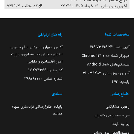
تاریخ انتشار: ۳۱ خرداد ۱۴۰۵ - ۲۲:۴۳
آخرین بروزرسانی: ۳۱ خرداد ۱۴۰۵ - ۲۲:۴۳
کد مطلب: 741904
مشخصات شما
راه های ارتباطی
آی‌پی شما:
216.73.216.24
آدرس: تهران - میدان امام خمینی-
انتهای خیابان باب همایون- وزارت
مرورگر شما:
131.0.0.0 Chrome
امور اقتصادی و دارایی
سیستم‌عامل شما:
Android
کدپستی: ۱۱۱۴۹۴۳۶۶۱
آخرین بروزرسانی:
۱۴۰۵-۰۳-۳۱
شماره تماس : 39909000
بازدید:
143
اطلاع‌رسانی
ستادی
راهبرد مشارکتی
پایگاه اطلاع‌رسانی آزادسازی سهام
عدالت
حریم خصوصی کاربران
بیانیه تارنما
دستورالعمل بروز رسانی