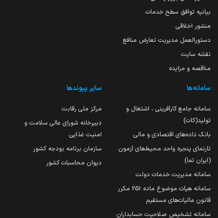
بیانیه توافق سطح خدمات
منشور اخلاقی
دستورالعمل مدیریت تعارض منافع
نقشه سایت
مناقصه و مزایده
سامانه‌ها
سایر پیوندها
سامانه جامع کارآفرینی ، اشتغال و
مرکز ملی رقابت
تولید(کات)
دبیرخانه شورای عالی سلامت و
بانک داده‌های اقتصادی و مالی
امنیت غذایی
تارنمای پنجره واحد محیط‌های آزمون
سازمان برنامه بودجه کشور
(ایران تما)
دیوان محاسبات کشور
سامانه مدیریت خدمات دولت
سامانه هیات موضوع ماده 251 مکرر
قانون مالیات‌های مستقیم
سامانه تشخیص صلاحیت حسابداران