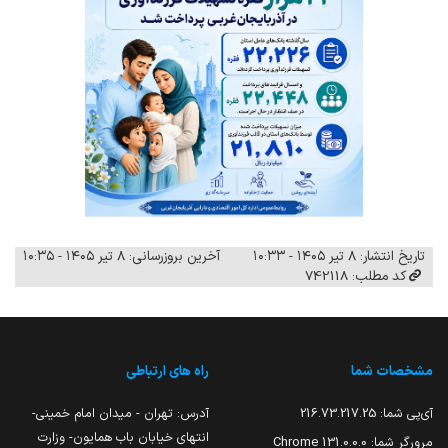
تاریخ انتشار: ۸ تیر ۱۴۰۵ - ۱۰:۳۳
آخرین بروزرسانی: ۸ تیر ۱۴۰۵ - ۱۰:۳۵
کد مطلب: 742118
مشخصات شما
راه های ارتباطی
آی‌پی شما:
216.73.217.25
آدرس: تهران - میدان امام خمینی-
انتهای خیابان باب همایون- وزارت
مرورگر شما:
131.0.0.0 Chrome