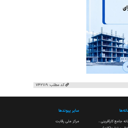
کد مطلب: 742119
نه‌ها
سایر پیوندها
نه جامع کارآفرینی ،
مرکز ملی رقابت