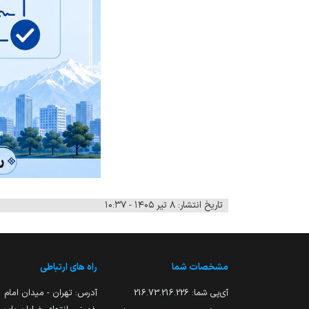
تاریخ انتشار: ۸ تیر ۱۴۰۵ - ۱۰:۳۷
مشخصات شما
راه های ارتباطی
آی‌پی شما:
216.73.216.226
آدرس: تهران - میدان امام