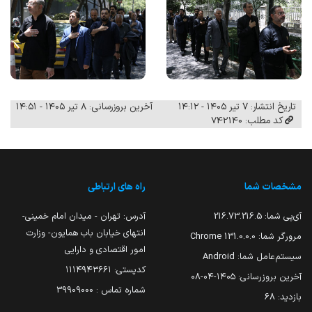
تاریخ انتشار: ۷ تیر ۱۴۰۵ - ۱۴:۱۲
آخرین بروزرسانی: ۸ تیر ۱۴۰۵ - ۱۴:۵۱
کد مطلب: 742140
مشخصات شما
راه های ارتباطی
آی‌پی شما:
216.73.216.5
آدرس: تهران - میدان امام خمینی-
انتهای خیابان باب همایون- وزارت
مرورگر شما:
131.0.0.0 Chrome
امور اقتصادی و دارایی
سیستم‌عامل شما:
Android
کدپستی: ۱۱۱۴۹۴۳۶۶۱
آخرین بروزرسانی:
۱۴۰۵-۰۴-۰۸
شماره تماس : 39909000
بازدید:
68