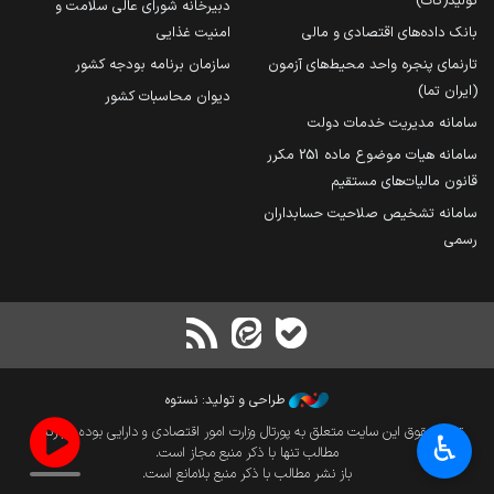
تولید(کات)
دبیرخانه شورای عالی سلامت و
بانک داده‌های اقتصادی و مالی
امنیت غذایی
تارنمای پنجره واحد محیط‌های آزمون
سازمان برنامه بودجه کشور
(ایران تما)
دیوان محاسبات کشور
سامانه مدیریت خدمات دولت
سامانه هیات موضوع ماده 251 مکرر
قانون مالیات‌های مستقیم
سامانه تشخیص صلاحیت حسابداران
رسمی
طراحی و تولید: نستوه
تمام حقوق این سایت متعلق به پورتال وزارت امور اقتصادی و دارایی بوده و بازنشر
♿︎
مطالب تنها با ذکر منبع مجاز است.
باز نشر مطالب با ذکر منبع بلامانع است.