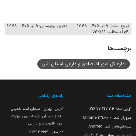
تاریخ انتشار: ۹ تیر ۱۴۰۵ - ۱۲:۴۸
آخرین بروزرسانی: ۹ تیر ۱۴۰۵ - ۱۲:۴۸
کد مطلب: 742199
برچسب‌ها
اداره کل امور اقتصادی و دارایی استان البرز
مشخصات شما
راه های ارتباطی
آی‌پی شما:
216.73.217.114
آدرس: تهران - میدان امام خمینی-
انتهای خیابان باب همایون- وزارت
مرورگر شما:
131.0.0.0 Chrome
امور اقتصادی و دارایی
سیستم‌عامل شما:
Android
کدپستی: ۱۱۱۴۹۴۳۶۶۱
آخرین بروزرسانی:
۱۴۰۵-۰۴-۰۹