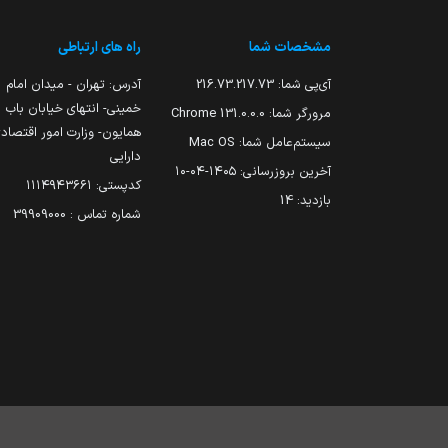
مشخصات شما
راه های ارتباطی
آی‌پی شما:
216.73.217.73
آدرس: تهران - میدان امام
خمینی- انتهای خیابان باب
مرورگر شما:
131.0.0.0 Chrome
همایون- وزارت امور اقتصاد
سیستم‌عامل شما:
Mac OS
دارایی
آخرین بروزرسانی:
۱۴۰۵-۰۴-۱۰
کدپستی: ۱۱۱۴۹۴۳۶۶۱
بازدید:
14
شماره تماس : 39909000