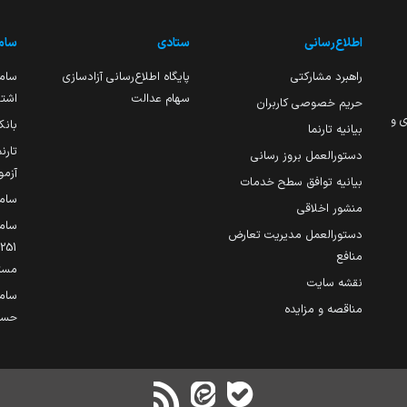
اطلاع‌رسانی
ستادی
ساما
راهبرد مشارکتی
پایگاه اطلاع‌رسانی آزادسازی
ساما
سهام عدالت
اشتغ
حریم خصوصی کاربران
ی و
بانک
بیانیه تارنما
تارن
دستورالعمل بروز رسانی
آزمو
بیانیه توافق سطح خدمات
سام
منشور اخلاقی
ساما
دستورالعمل مدیریت تعارض
منافع
مست
نقشه سایت
سام
مناقصه و مزایده
حساب