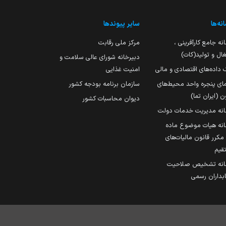
نه‌ها
سایر پیوندها
نه جامع کارآفرینی ،
مرکز ملی رقابت
ال و تولید(کات)
دبیرخانه شورای عالی سلامت و
 داده‌های اقتصادی و مالی
امنیت غذایی
مای پنجره واحد محیط‌های
سازمان برنامه بودجه کشور
ن (ایران تما)
دیوان محاسبات کشور
انه مدیریت خدمات دولت
نه هیات موضوع ماده
251 مکرر قانون مالیات‌های
قیم
انه تشخیص صلاحیت
داران رسمی