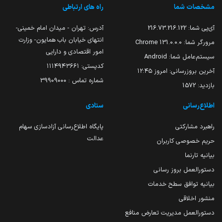
مشخصات شما
راه های ارتباطی
آی‌پی شما:
216.73.216.122
آدرس: تهران - میدان امام خمینی-
انتهای خیابان باب همایون- وزارت
مرورگر شما:
131.0.0.0 Chrome
امور اقتصادی و دارایی
سیستم‌عامل شما:
Android
کدپستی: ۱۱۱۴۹۴۳۶۶۱
آخرین بروزرسانی:
امروز ۱۲:۴۵
شماره تماس : 39909000
بازدید:
1572
اطلاع‌رسانی
ستادی
راهبرد مشارکتی
پایگاه اطلاع‌رسانی آزادسازی سهام
عدالت
حریم خصوصی کاربران
بیانیه تارنما
دستورالعمل بروز رسانی
بیانیه توافق سطح خدمات
منشور اخلاقی
دستورالعمل مدیریت تعارض منافع