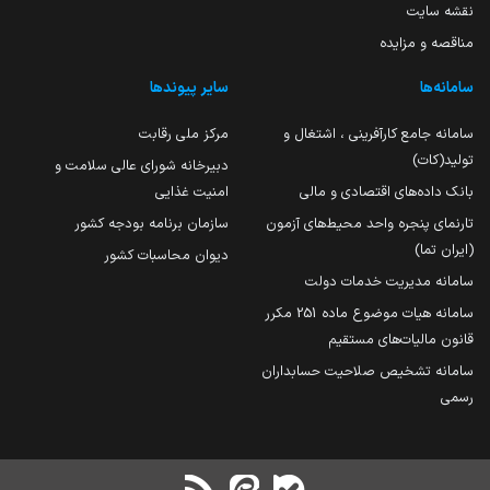
نقشه سایت
مناقصه و مزایده
سامانه‌ها
سایر پیوندها
سامانه جامع کارآفرینی ، اشتغال و
مرکز ملی رقابت
تولید(کات)
دبیرخانه شورای عالی سلامت و
بانک داده‌های اقتصادی و مالی
امنیت غذایی
تارنمای پنجره واحد محیط‌های آزمون
سازمان برنامه بودجه کشور
(ایران تما)
دیوان محاسبات کشور
سامانه مدیریت خدمات دولت
سامانه هیات موضوع ماده 251 مکرر
قانون مالیات‌های مستقیم
سامانه تشخیص صلاحیت حسابداران
رسمی