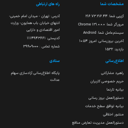
مشخصات شما
راه های ارتباطی
آی‌پی شما:
216.73.216.44
آدرس: تهران - میدان امام خمینی-
انتهای خیابان باب همایون- وزارت
مرورگر شما:
131.0.0.0 Chrome
امور اقتصادی و دارایی
سیستم‌عامل شما:
Android
کدپستی: ۱۱۱۴۹۴۳۶۶۱
آخرین بروزرسانی:
امروز ۱۰:۵۴
شماره تماس : 39909000
بازدید:
1532
اطلاع‌رسانی
ستادی
راهبرد مشارکتی
پایگاه اطلاع‌رسانی آزادسازی سهام
عدالت
حریم خصوصی کاربران
بیانیه تارنما
دستورالعمل بروز رسانی
بیانیه توافق سطح خدمات
منشور اخلاقی
دستورالعمل مدیریت تعارض منافع