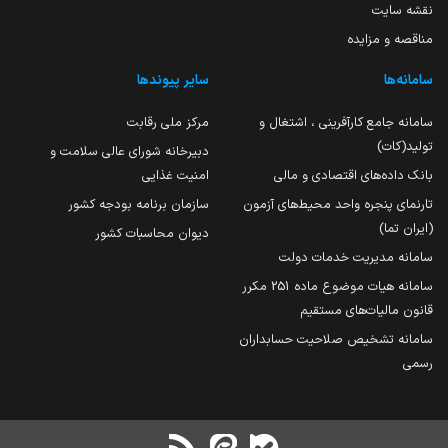
نقشه سایت
مناقصه و مزایده
سامانه‌ها
سایر پیوندها
سامانه جامع کارآفرینی ، اشتغال و
مرکز ملی رقابت
تولید(کات)
دبیرخانه شورای عالی سلامت و
بانک داده‌های اقتصادی و مالی
امنیت غذایی
تارنمای پنجره واحد محیط‌های آزمون
سازمان برنامه بودجه کشور
(ایران تما)
دیوان محاسبات کشور
سامانه مدیریت خدمات دولت
سامانه هیات موضوع ماده 251 مکرر
قانون مالیات‌های مستقیم
سامانه تشخیص صلاحیت حسابداران
رسمی