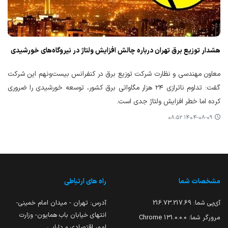
هشدار توزیع برق تهران درباره چالش افزایش ولتاژ در نیروگاه‌های خورشیدی
معاون مهندسی و نظارت شرکت توزیع برق در کنفرانس بیست‌ونهم این شرکت
گفت: تداوم ناترازی ۲۴ هزار مگاواتی برق کشور، توسعه خورشیدی را ضروری
کرده اما خطر افزایش ولتاژ جدی است.
۱۴۰۴-۰۸-۰۹ ۰۸:۵۲
مشخصات شما
راه های ارتباطی
آی‌پی شما:
216.73.217.69
آدرس: تهران - میدان امام خمینی-
انتهای خیابان باب همایون- وزارت
مرورگر شما:
131.0.0.0 Chrome
امور اقتصادی و دارایی