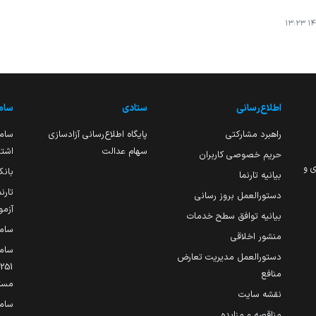
۱۴۰
اطلاع‌رسانی
ستادی
ساما
راهبرد مشارکتی
پایگاه اطلاع‌رسانی آزادسازی
ساما
سهام عدالت
اشتغ
حریم خصوصی کاربران
ی و
بانک
بیانیه تارنما
تارن
دستورالعمل بروز رسانی
آزمو
بیانیه توافق سطح خدمات
سام
منشور اخلاقی
ساما
دستورالعمل مدیریت تعارض
منافع
مست
نقشه سایت
سام
مناقصه و مزایده