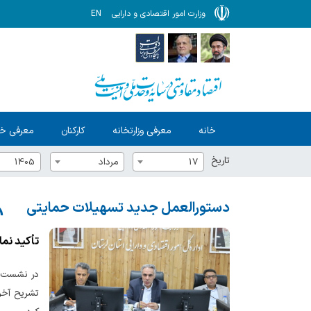
وزارت امور اقتصادی و دارایی
EN
خانه
معرفی وزارتخانه
کارکنان
معرفی خ
تاریخ
17
مرداد
1405
دستورالعمل جدید تسهیلات حمایتی
تأکید نما
در نشست شو
تشریح آخری