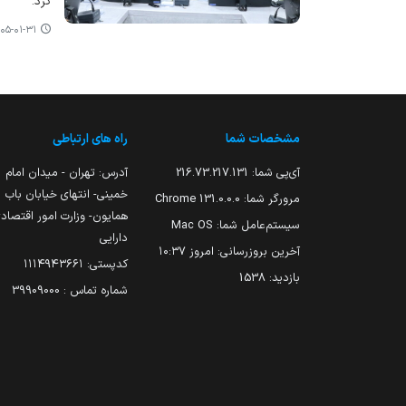
کرد.
۵-۰۱-۳۱ ۱۳:۲۳
مشخصات شما
راه های ارتباطی
آی‌پی شما:
216.73.217.131
آدرس: تهران - میدان امام
خمینی- انتهای خیابان باب
مرورگر شما:
131.0.0.0 Chrome
همایون- وزارت امور اقتصاد
سیستم‌عامل شما:
Mac OS
دارایی
آخرین بروزرسانی:
امروز ۱۰:۳۷
کدپستی: ۱۱۱۴۹۴۳۶۶۱
بازدید:
1538
شماره تماس : 39909000