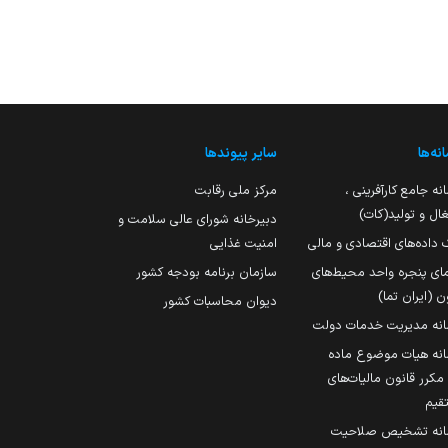
نه‌ها
سایر پیوندها
نه جامع کارآفرینی ،
مرکز ملی رقابت
ال و تولید(کات)
دبیرخانه شورای عالی سلامت و
 داده‌های اقتصادی و مالی
امنیت غذایی
مای پنجره واحد محیط‌های
سازمان برنامه بودجه کشور
ن (ایران تما)
دیوان محاسبات کشور
انه مدیریت خدمات دولت
نه هیات موضوع ماده
251 مکرر قانون مالیات‌های
قیم
انه تشخیص صلاحیت