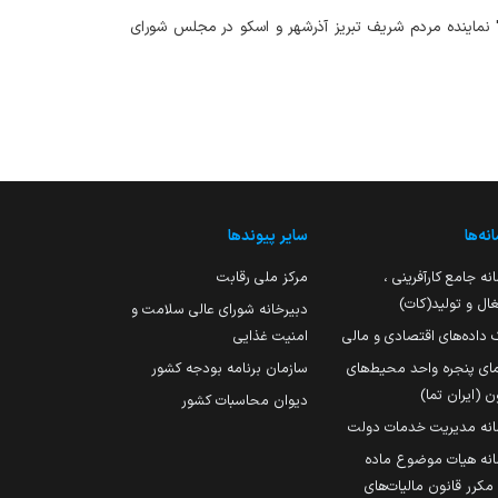
ی" نماینده مردم شریف تبریز آذرشهر و اسکو در مجلس شورای
نه‌ها
سایر پیوندها
نه جامع کارآفرینی ،
مرکز ملی رقابت
ال و تولید(کات)
دبیرخانه شورای عالی سلامت و
 داده‌های اقتصادی و مالی
امنیت غذایی
مای پنجره واحد محیط‌های
سازمان برنامه بودجه کشور
ن (ایران تما)
دیوان محاسبات کشور
انه مدیریت خدمات دولت
نه هیات موضوع ماده
251 مکرر قانون مالیات‌های