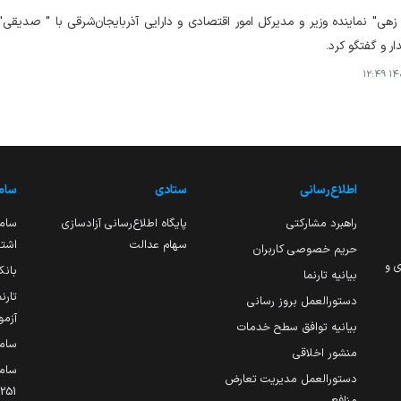
زهی" نماینده وزیر و مدیرکل امور اقتصادی و دارایی آذربایجان‌شرقی با " صدیق
ار و گفتگو کرد.
۱۴۰۴
اطلاع‌رسانی
ستادی
ساما
راهبرد مشارکتی
پایگاه اطلاع‌رسانی آزادسازی
ساما
سهام عدالت
اشتغ
حریم خصوصی کاربران
ی و
بانک
بیانیه تارنما
تارن
دستورالعمل بروز رسانی
آزمو
بیانیه توافق سطح خدمات
سام
منشور اخلاقی
ساما
دستورالعمل مدیریت تعارض
منافع