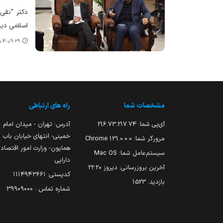
دکتر "نقی 
اسلامی دید
-۰۹-۲۹ ۱۲:۴۹
مشخصات شما
راه های ارتباطی
آی‌پی شما:
216.73.217.74
آدرس: تهران - میدان امام
خمینی- انتهای خیابان باب
مرورگر شما:
131.0.0.0 Chrome
همایون- وزارت امور اقتصاد
سیستم‌عامل شما:
Mac OS
دارایی
آخرین بروزرسانی:
دیروز ۲۲:۲۰
کدپستی: ۱۱۱۴۹۴۳۶۶۱
بازدید:
1523
شماره تماس : 39909000