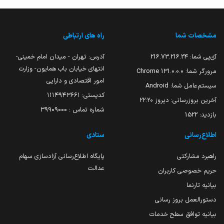
مشخصات شما
راه های ارتباطی
آی‌پی شما:
216.73.216.24
آدرس: تهران - میدان امام خمینی-
انتهای خیابان باب همایون- وزارت
مرورگر شما:
131.0.0.0 Chrome
امور اقتصادی و دارایی
سیستم‌عامل شما:
Android
کدپستی: ۱۱۱۴۹۴۳۶۶۱
آخرین بروزرسانی:
دیروز ۲۲:۲۰
شماره تماس : 39909000
بازدید:
1522
اطلاع‌رسانی
ستادی
راهبرد مشارکتی
پایگاه اطلاع‌رسانی آزادسازی سهام
عدالت
حریم خصوصی کاربران
بیانیه تارنما
دستورالعمل بروز رسانی
بیانیه توافق سطح خدمات