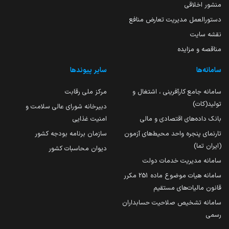
منشور اخلاقی
دستورالعمل مدیریت تعارض منافع
نقشه سایت
مناقصه و مزایده
سامانه‌ها
سایر پیوندها
سامانه جامع کارآفرینی ، اشتغال و
مرکز ملی رقابت
تولید(کات)
دبیرخانه شورای عالی سلامت و
بانک داده‌های اقتصادی و مالی
امنیت غذایی
تارنمای پنجره واحد محیط‌های آزمون
سازمان برنامه بودجه کشور
(ایران تما)
دیوان محاسبات کشور
سامانه مدیریت خدمات دولت
سامانه هیات موضوع ماده 251 مکرر
قانون مالیات‌های مستقیم
سامانه تشخیص صلاحیت حسابداران
رسمی