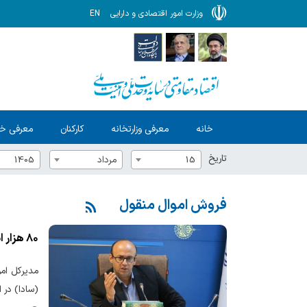
وزارت امور اقتصادی و دارایی
EN
خانه
معرفی وزارتخانه
کارکنان
معرفی خ
تاریخ
15
مرداد
1405
فروش اموال منقول
۸۰ هزار اموال منقول دستگاه‌های اجرایی استان مرکزی در سامانه مدیریت اموال منقول ثبت شد
(سادا) در 