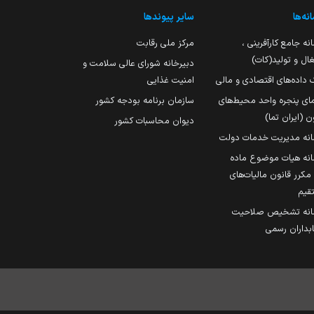
نه‌ها
سایر پیوندها
نه جامع کارآفرینی ،
مرکز ملی رقابت
ال و تولید(کات)
دبیرخانه شورای عالی سلامت و
 داده‌های اقتصادی و مالی
امنیت غذایی
مای پنجره واحد محیط‌های
سازمان برنامه بودجه کشور
ن (ایران تما)
دیوان محاسبات کشور
انه مدیریت خدمات دولت
نه هیات موضوع ماده
251 مکرر قانون مالیات‌های
قیم
انه تشخیص صلاحیت
داران رسمی