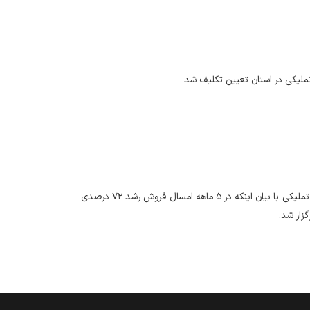
عضو هیات مدیره و معاون بهره برداری و فروش اموال منقول سازمان جمع آوری و فروش اموال تملیکی با بیان اینکه در ۵ ماهه امسال فروش رشد ۷۲ درصدی