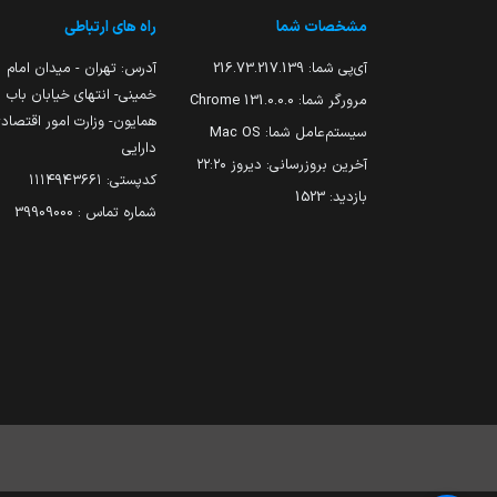
مشخصات شما
راه های ارتباطی
آی‌پی شما:
216.73.217.139
آدرس: تهران - میدان امام
خمینی- انتهای خیابان باب
مرورگر شما:
131.0.0.0 Chrome
همایون- وزارت امور اقتصاد
سیستم‌عامل شما:
Mac OS
دارایی
آخرین بروزرسانی:
دیروز ۲۲:۲۰
کدپستی: ۱۱۱۴۹۴۳۶۶۱
بازدید:
1523
شماره تماس : 39909000