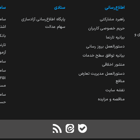
اطلاع‌رسانی
ستادی
ساما
راهبرد مشارکتی
پایگاه اطلاع‌رسانی آزادسازی
ساما
سهام عدالت
اشتغ
حریم خصوصی کاربران
ی و
بانک
بیانیه تارنما
تارن
دستورالعمل بروز رسانی
آزمو
بیانیه توافق سطح خدمات
سام
منشور اخلاقی
ساما
دستورالعمل مدیریت تعارض
منافع
مست
نقشه سایت
سام
مناقصه و مزایده
حساب