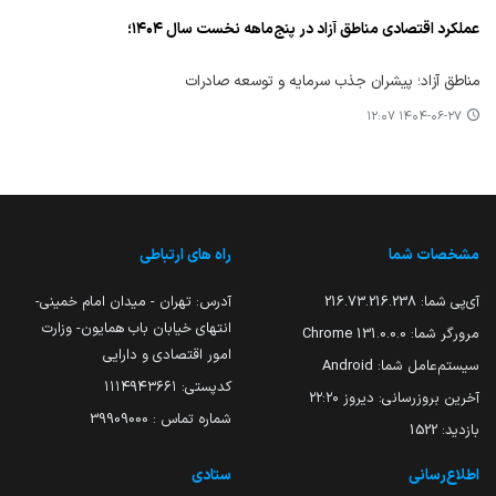
عملکرد اقتصادی مناطق آزاد در پنج‌ماهه نخست سال ۱۴۰۴؛
مناطق آزاد؛ پیشران جذب سرمایه و توسعه صادرات
۱۴۰۴-۰۶-۲۷ ۱۲:۰۷
مشخصات شما
راه های ارتباطی
آی‌پی شما:
216.73.216.238
آدرس: تهران - میدان امام خمینی-
انتهای خیابان باب همایون- وزارت
مرورگر شما:
131.0.0.0 Chrome
امور اقتصادی و دارایی
سیستم‌عامل شما:
Android
کدپستی: ۱۱۱۴۹۴۳۶۶۱
آخرین بروزرسانی:
دیروز ۲۲:۲۰
شماره تماس : 39909000
بازدید:
1522
اطلاع‌رسانی
ستادی