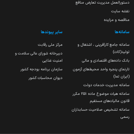
دستورالعمل مدیریت تعارض منافع
نقشه سایت
مناقصه و مزایده
سامانه‌ها
سایر پیوندها
سامانه جامع کارآفرینی ، اشتغال و
مرکز ملی رقابت
تولید(کات)
دبیرخانه شورای عالی سلامت و
بانک داده‌های اقتصادی و مالی
امنیت غذایی
تارنمای پنجره واحد محیط‌های آزمون
سازمان برنامه بودجه کشور
(ایران تما)
دیوان محاسبات کشور
سامانه مدیریت خدمات دولت
سامانه هیات موضوع ماده 251 مکرر
قانون مالیات‌های مستقیم
سامانه تشخیص صلاحیت حسابداران
رسمی