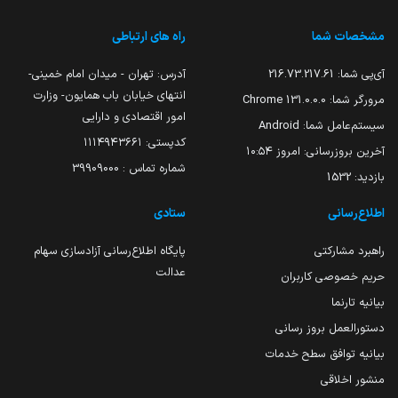
مشخصات شما
راه های ارتباطی
آی‌پی شما:
216.73.217.61
آدرس: تهران - میدان امام خمینی-
انتهای خیابان باب همایون- وزارت
مرورگر شما:
131.0.0.0 Chrome
امور اقتصادی و دارایی
سیستم‌عامل شما:
Android
کدپستی: ۱۱۱۴۹۴۳۶۶۱
آخرین بروزرسانی:
امروز ۱۰:۵۴
شماره تماس : 39909000
بازدید:
1532
اطلاع‌رسانی
ستادی
راهبرد مشارکتی
پایگاه اطلاع‌رسانی آزادسازی سهام
عدالت
حریم خصوصی کاربران
بیانیه تارنما
دستورالعمل بروز رسانی
بیانیه توافق سطح خدمات
منشور اخلاقی