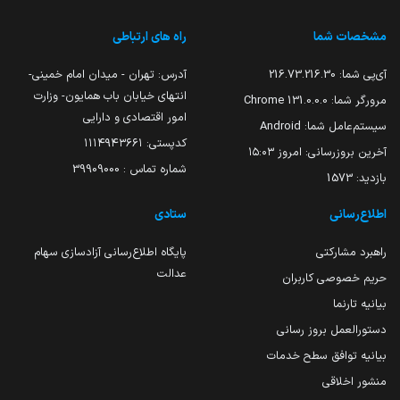
مشخصات شما
راه های ارتباطی
آی‌پی شما:
216.73.216.30
آدرس: تهران - میدان امام خمینی-
انتهای خیابان باب همایون- وزارت
مرورگر شما:
131.0.0.0 Chrome
امور اقتصادی و دارایی
سیستم‌عامل شما:
Android
کدپستی: ۱۱۱۴۹۴۳۶۶۱
آخرین بروزرسانی:
امروز ۱۵:۰۳
شماره تماس : 39909000
بازدید:
1573
اطلاع‌رسانی
ستادی
راهبرد مشارکتی
پایگاه اطلاع‌رسانی آزادسازی سهام
عدالت
حریم خصوصی کاربران
بیانیه تارنما
دستورالعمل بروز رسانی
بیانیه توافق سطح خدمات
منشور اخلاقی