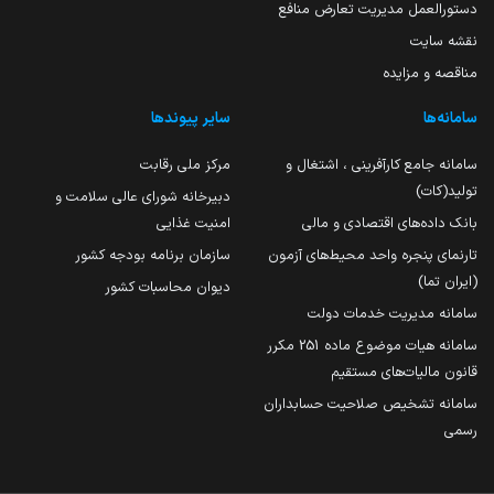
دستورالعمل مدیریت تعارض منافع
نقشه سایت
مناقصه و مزایده
سامانه‌ها
سایر پیوندها
سامانه جامع کارآفرینی ، اشتغال و
مرکز ملی رقابت
تولید(کات)
دبیرخانه شورای عالی سلامت و
بانک داده‌های اقتصادی و مالی
امنیت غذایی
تارنمای پنجره واحد محیط‌های آزمون
سازمان برنامه بودجه کشور
(ایران تما)
دیوان محاسبات کشور
سامانه مدیریت خدمات دولت
سامانه هیات موضوع ماده 251 مکرر
قانون مالیات‌های مستقیم
سامانه تشخیص صلاحیت حسابداران
رسمی