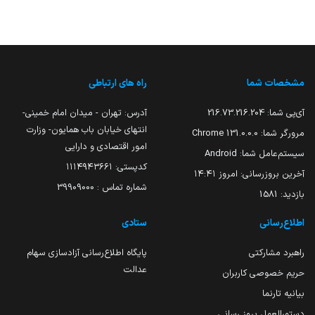
مشخصات شما
راه های ارتباطی
آی‌پی شما:
216.73.216.204
آدرس: تهران - میدان امام خمینی-
انتهای خیابان باب همایون- وزارت
مرورگر شما:
131.0.0.0 Chrome
امور اقتصادی و دارایی
سیستم‌عامل شما:
Android
کدپستی: ۱۱۱۴۹۴۳۶۶۱
آخرین بروزرسانی:
امروز ۱۴:۴۱
شماره تماس : 39909000
بازدید:
1581
اطلاع‌رسانی
ستادی
راهبرد مشارکتی
پایگاه اطلاع‌رسانی آزادسازی سهام
عدالت
حریم خصوصی کاربران
بیانیه تارنما
دستورالعمل بروز رسانی