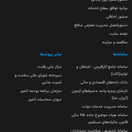
بیانیه توافق سطح خدمات
منشور اخلاقی
دستورالعمل مدیریت تعارض منافع
نقشه سایت
مناقصه و مزایده
سامانه‌ها
سایر پیوندها
سامانه جامع کارآفرینی ، اشتغال و
مرکز ملی رقابت
تولید(کات)
دبیرخانه شورای عالی سلامت و
بانک داده‌های اقتصادی و مالی
امنیت غذایی
تارنمای پنجره واحد محیط‌های آزمون
سازمان برنامه بودجه کشور
(ایران تما)
دیوان محاسبات کشور
سامانه مدیریت خدمات دولت
سامانه هیات موضوع ماده 251 مکرر
قانون مالیات‌های مستقیم
سامانه تشخیص صلاحیت حسابداران