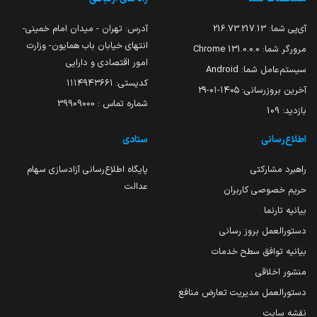
آی‌پی شما:
216.73.217.13
آدرس: تهران - میدان امام خمینی-
انتهای خیابان باب همایون- وزارت
مرورگر شما:
131.0.0.0 Chrome
امور اقتصادی و دارایی
سیستم‌عامل شما:
Android
کدپستی: ۱۱۱۴۹۴۳۶۶۱
آخرین بروزرسانی:
۱۴۰۵-۰۱-۲۹
شماره تماس : 39909000
بازدید:
109
اطلاع‌رسانی
ستادی
راهبرد مشارکتی
پایگاه اطلاع‌رسانی آزادسازی سهام
عدالت
حریم خصوصی کاربران
بیانیه تارنما
دستورالعمل بروز رسانی
بیانیه توافق سطح خدمات
منشور اخلاقی
دستورالعمل مدیریت تعارض منافع
نقشه سایت