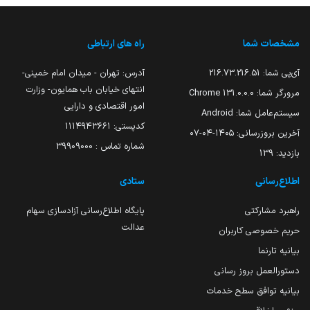
مشخصات شما
راه های ارتباطی
آی‌پی شما:
216.73.216.51
آدرس: تهران - میدان امام خمینی-
انتهای خیابان باب همایون- وزارت
مرورگر شما:
131.0.0.0 Chrome
امور اقتصادی و دارایی
سیستم‌عامل شما:
Android
کدپستی: ۱۱۱۴۹۴۳۶۶۱
آخرین بروزرسانی:
۱۴۰۵-۰۴-۰۷
شماره تماس : 39909000
بازدید:
139
اطلاع‌رسانی
ستادی
راهبرد مشارکتی
پایگاه اطلاع‌رسانی آزادسازی سهام
عدالت
حریم خصوصی کاربران
بیانیه تارنما
دستورالعمل بروز رسانی
بیانیه توافق سطح خدمات