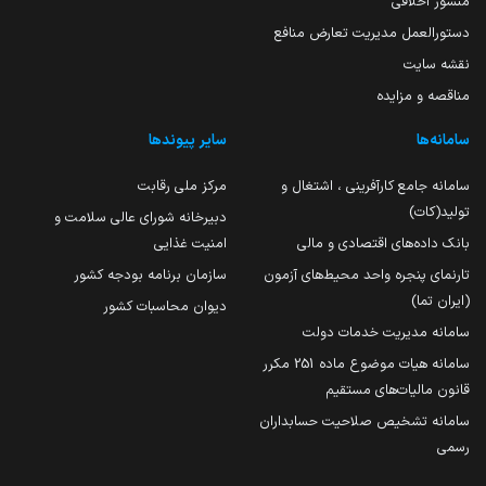
منشور اخلاقی
دستورالعمل مدیریت تعارض منافع
نقشه سایت
مناقصه و مزایده
سامانه‌ها
سایر پیوندها
سامانه جامع کارآفرینی ، اشتغال و
مرکز ملی رقابت
تولید(کات)
دبیرخانه شورای عالی سلامت و
بانک داده‌های اقتصادی و مالی
امنیت غذایی
تارنمای پنجره واحد محیط‌های آزمون
سازمان برنامه بودجه کشور
(ایران تما)
دیوان محاسبات کشور
سامانه مدیریت خدمات دولت
سامانه هیات موضوع ماده 251 مکرر
قانون مالیات‌های مستقیم
سامانه تشخیص صلاحیت حسابداران
رسمی