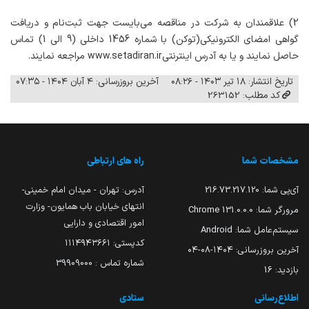
2) علاقمندان به شرکت در مناقصه می‌بایست جهت ثبت‌نام و دریافت
گواهی امضای الکترونیکی(توکن) با شماره 1456 داخلی (9 الی 1) تماس
حاصل نمایند و یا به آدرس اینترنتی
www.setadiran.ir
مراجعه نمایند.
تاریخ انتشار: ۱۸ تیر ۱۴۰۳ - ۰۸:۲۶
آخرین بروزرسانی: ۴ آبان ۱۴۰۴ - ۰۷:۳۵
کد مطلب: 263152
مشخصات شما
راه های ارتباطی
آی‌پی شما:
216.73.217.120
آدرس: تهران - میدان امام خمینی-
انتهای خیابان باب همایون- وزارت
مرورگر شما:
131.0.0.0 Chrome
امور اقتصادی و دارایی
سیستم‌عامل شما:
Android
کدپستی: ۱۱۱۴۹۴۳۶۶۱
آخرین بروزرسانی:
۱۴۰۴-۰۸-۰۴
شماره تماس : 39909000
بازدید:
16
اطلاع‌رسانی
ستادی