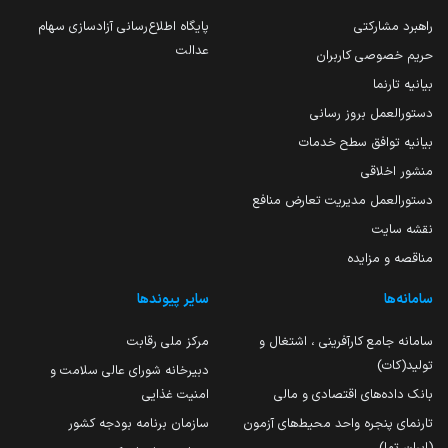
راهبرد مشارکتی
پایگاه اطلاع‌رسانی آزادسازی سهام
عدالت
حریم خصوصی کاربران
بیانیه تارنما
دستورالعمل بروز رسانی
بیانیه توافق سطح خدمات
منشور اخلاقی
دستورالعمل مدیریت تعارض منافع
نقشه سایت
مناقصه و مزایده
سامانه‌ها
سایر پیوندها
سامانه جامع کارآفرینی ، اشتغال و
مرکز ملی رقابت
تولید(کات)
دبیرخانه شورای عالی سلامت و
بانک داده‌های اقتصادی و مالی
امنیت غذایی
تارنمای پنجره واحد محیط‌های آزمون
سازمان برنامه بودجه کشور
(ایران تما)