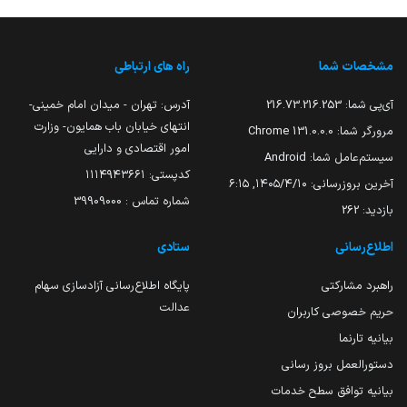
مشخصات شما
راه های ارتباطی
آی‌پی شما:
216.73.216.253
آدرس: تهران - میدان امام خمینی-
انتهای خیابان باب همایون- وزارت
مرورگر شما:
131.0.0.0 Chrome
امور اقتصادی و دارایی
سیستم‌عامل شما:
Android
کدپستی: ۱۱۱۴۹۴۳۶۶۱
آخرین بروزرسانی:
۱۴۰۵/۴/۱۰, ۶:۱۵
شماره تماس : 39909000
بازدید:
262
اطلاع‌رسانی
ستادی
راهبرد مشارکتی
پایگاه اطلاع‌رسانی آزادسازی سهام
عدالت
حریم خصوصی کاربران
بیانیه تارنما
دستورالعمل بروز رسانی
بیانیه توافق سطح خدمات