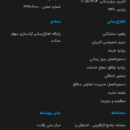
آخرین بروزرسانی:
۱۴۰۴-۰۵-۱۱
شماره تماس : 39909000
بازدید:
349
اطلاع‌رسانی
ستادی
راهبرد مشارکتی
پایگاه اطلاع‌رسانی آزادسازی سهام
عدالت
حریم خصوصی کاربران
بیانیه تارنما
دستورالعمل بروز رسانی
بیانیه توافق سطح خدمات
منشور اخلاقی
دستورالعمل مدیریت تعارض منافع
نقشه سایت
مناقصه و مزایده
سامانه‌ها
سایر پیوندها
سامانه جامع کارآفرینی ، اشتغال و
مرکز ملی رقابت