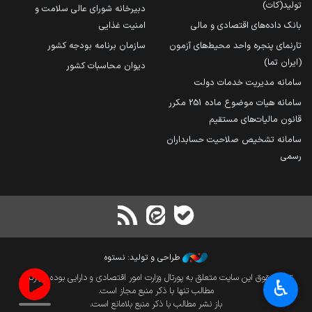
تولید(کات)
دبیرخانه شورای عالی سلامت و
بانک داده‌های اقتصادی و مالی
امنیت غذایی
تارنمای پنجره واحد محیط‌های آزمون
سازمان برنامه بودجه کشور
(ایران تما)
دیوان محاسبات کشور
سامانه مدیریت خدمات دولت
سامانه هیات موضوع ماده 251 مکرر
قانون مالیات‌های مستقیم
سامانه تشخیص صلاحیت حسابداران
رسمی
طراحی و تولید: نستوه
تمام حقوق این سایت متعلق به پورتال وزارت امور اقتصادی و دارایی بوده و بازنشر
♿︎
مطالب تنها با ذکر منبع مجاز است.
باز نشر مطالب با ذکر منبع بلامانع است.