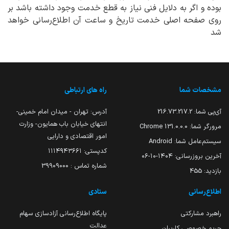
بوده و اگر به دلایل فنی نیاز به قطع خدمت وجود داشته باشد بر
روی صفحه اصلی خدمت تاریخ و ساعت آن اطلاع‌رسانی خواهد
شد
مشخصات شما
راه های ارتباطی
آی‌پی شما:
216.73.217.2
آدرس: تهران - میدان امام خمینی-
انتهای خیابان باب همایون- وزارت
مرورگر شما:
131.0.0.0 Chrome
امور اقتصادی و دارایی
سیستم‌عامل شما:
Android
کدپستی: ۱۱۱۴۹۴۳۶۶۱
آخرین بروزرسانی:
۱۴۰۴-۱۰-۰۶
شماره تماس : 39909000
بازدید:
455
اطلاع‌رسانی
ستادی
راهبرد مشارکتی
پایگاه اطلاع‌رسانی آزادسازی سهام
عدالت
حریم خصوصی کاربران