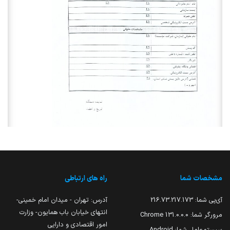
مشخصات شما
راه های ارتباطی
آی‌پی شما:
216.73.217.173
آدرس: تهران - میدان امام خمینی-
انتهای خیابان باب همایون- وزارت
مرورگر شما:
131.0.0.0 Chrome
امور اقتصادی و دارایی
سیستم‌عامل شما:
Android