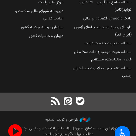
سامانه جامع کارآفرینی ، اشتغال و
مرکز ملی رقابت
تولید(کات)
دبیرخانه شورای عالی سلامت و
بانک داده‌های اقتصادی و مالی
امنیت غذایی
تارنمای پنجره واحد محیط‌های آزمون
سازمان برنامه بودجه کشور
(ایران تما)
دیوان محاسبات کشور
سامانه مدیریت خدمات دولت
سامانه هیات موضوع ماده 251 مکرر
قانون مالیات‌های مستقیم
سامانه تشخیص صلاحیت حسابداران
رسمی
طراحی و تولید: نستوه
تمام حقوق این سایت متعلق به پورتال وزارت امور اقتصادی و دارایی بوده و بازنشر
♿︎
مطالب تنها با ذکر منبع مجاز است.