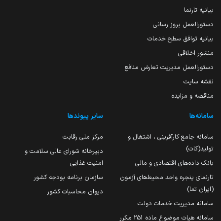
بیانیه تارنما
دستورالعمل بروز رسانی
بیانیه توافق سطح خدمات
منشور اخلاقی
دستورالعمل مدیریت تعارض منافع
نقشه سایت
مناقصه و مزایده
سامانه‌ها
سایر پیوندها
سامانه جامع کارآفرینی ، اشتغال و
مرکز ملی رقابت
تولید(کات)
دبیرخانه شورای عالی سلامت و
بانک داده‌های اقتصادی و مالی
امنیت غذایی
تارنمای پنجره واحد محیط‌های آزمون
سازمان برنامه بودجه کشور
(ایران تما)
دیوان محاسبات کشور
سامانه مدیریت خدمات دولت
سامانه هیات موضوع ماده 251 مکرر