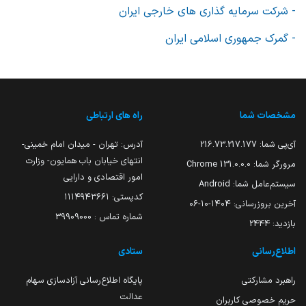
- شرکت سرمایه گذاری های خارجی ایران
- گمرک جمهوری اسلامی ایران
مشخصات شما
راه های ارتباطی
آی‌پی شما:
216.73.217.177
آدرس: تهران - میدان امام خمینی-
انتهای خیابان باب همایون- وزارت
مرورگر شما:
131.0.0.0 Chrome
امور اقتصادی و دارایی
سیستم‌عامل شما:
Android
کدپستی: ۱۱۱۴۹۴۳۶۶۱
آخرین بروزرسانی:
۱۴۰۴-۱۰-۰۶
شماره تماس : 39909000
بازدید:
2444
اطلاع‌رسانی
ستادی
راهبرد مشارکتی
پایگاه اطلاع‌رسانی آزادسازی سهام
عدالت
حریم خصوصی کاربران