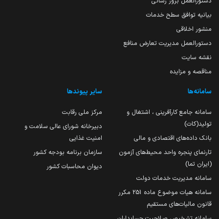
دستورالعمل بروز رسانی
بیانیه توافق سطح خدمات
منشور اخلاقی
دستورالعمل مدیریت تعارض منافع
نقشه سایت
مناقصه و مزایده
سامانه‌ها
سایر پیوندها
سامانه جامع کارآفرینی ، اشتغال و
مرکز ملی رقابت
تولید(کات)
دبیرخانه شورای عالی سلامت و
بانک داده‌های اقتصادی و مالی
امنیت غذایی
تارنمای پنجره واحد محیط‌های آزمون
سازمان برنامه بودجه کشور
(ایران تما)
دیوان محاسبات کشور
سامانه مدیریت خدمات دولت
سامانه هیات موضوع ماده 251 مکرر
قانون مالیات‌های مستقیم
سامانه تشخیص صلاحیت حسابداران