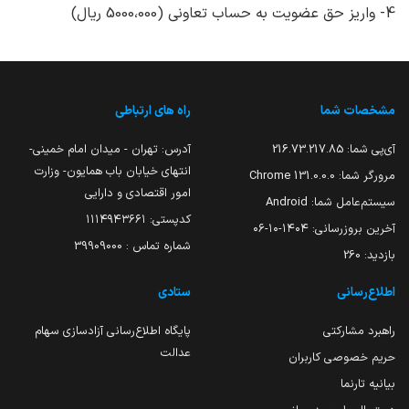
4- واریز حق عضویت به حساب تعاونی (5000،000 ریال)
مشخصات شما
راه های ارتباطی
آی‌پی شما:
216.73.217.85
آدرس: تهران - میدان امام خمینی-
انتهای خیابان باب همایون- وزارت
مرورگر شما:
131.0.0.0 Chrome
امور اقتصادی و دارایی
سیستم‌عامل شما:
Android
کدپستی: ۱۱۱۴۹۴۳۶۶۱
آخرین بروزرسانی:
۱۴۰۴-۱۰-۰۶
شماره تماس : 39909000
بازدید:
260
اطلاع‌رسانی
ستادی
راهبرد مشارکتی
پایگاه اطلاع‌رسانی آزادسازی سهام
عدالت
حریم خصوصی کاربران
بیانیه تارنما