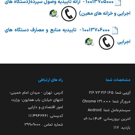
​​
10013705000 - ارائه تاییدیه وصول سپرده(دستگاه های
اجرایی و خزانه های معین)
​​
10013706000 - تاییدیه منابع و مصارف دستگاه های
اجرایی
مشخصات شما
راه های ارتباطی
آی‌پی شما:
216.73.216.165
آدرس: تهران - میدان امام خمینی-
انتهای خیابان باب همایون- وزارت
مرورگر شما:
131.0.0.0 Chrome
امور اقتصادی و دارایی
سیستم‌عامل شما:
Android
کدپستی: ۱۱۱۴۹۴۳۶۶۱
آخرین بروزرسانی:
۱۴۰۴-۱۰-۰۶
شماره تماس : 39909000
بازدید:
117