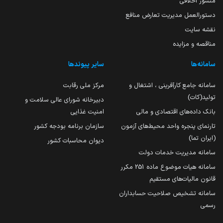
منشور اخلاقی
دستورالعمل مدیریت تعارض منافع
نقشه سایت
مناقصه و مزایده
سامانه‌ها
سایر پیوندها
سامانه جامع کارآفرینی ، اشتغال و
مرکز ملی رقابت
تولید(کات)
دبیرخانه شورای عالی سلامت و
بانک داده‌های اقتصادی و مالی
امنیت غذایی
تارنمای پنجره واحد محیط‌های آزمون
سازمان برنامه بودجه کشور
(ایران تما)
دیوان محاسبات کشور
سامانه مدیریت خدمات دولت
سامانه هیات موضوع ماده 251 مکرر
قانون مالیات‌های مستقیم
سامانه تشخیص صلاحیت حسابداران
رسمی