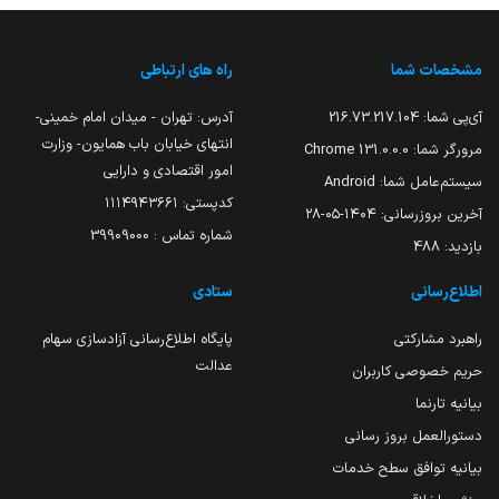
مشخصات شما
راه های ارتباطی
آی‌پی شما:
216.73.217.104
آدرس: تهران - میدان امام خمینی-
انتهای خیابان باب همایون- وزارت
مرورگر شما:
131.0.0.0 Chrome
امور اقتصادی و دارایی
سیستم‌عامل شما:
Android
کدپستی: ۱۱۱۴۹۴۳۶۶۱
آخرین بروزرسانی:
۱۴۰۴-۰۵-۲۸
شماره تماس : 39909000
بازدید:
488
اطلاع‌رسانی
ستادی
راهبرد مشارکتی
پایگاه اطلاع‌رسانی آزادسازی سهام
عدالت
حریم خصوصی کاربران
بیانیه تارنما
دستورالعمل بروز رسانی
بیانیه توافق سطح خدمات