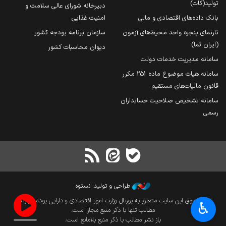
تولید(کات)
دبیرخانه شورای عالی سلامت و
بانک داده‌های اقتصادی و مالی
امنیت غذایی
تارنمای پنجره واحد محیط‌های آزمون
سازمان برنامه بودجه کشور
(ایران تما)
دیوان محاسبات کشور
سامانه مدیریت خدمات دولت
سامانه هیات موضوع ماده 251 مکرر
قانون مالیات‌های مستقیم
سامانه تشخیص صلاحیت حسابداران
رسمی
طراحی و تولید: نستوه
تمام حقوق این سایت متعلق به پورتال وزارت امور اقتصادی و دارایی بوده و بازنشر
♿︎
مطالب تنها با ذکر منبع مجاز است.
باز نشر مطالب با ذکر منبع بلامانع است.