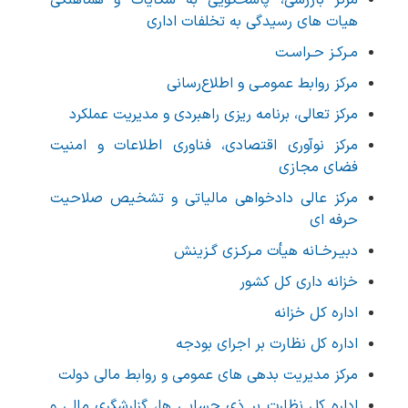
مرکز بازرسی، پاسخگویی به شکایات و هماهنگی
هیات های رسیدگی به تخلفات اداری
مـرکـز حـراسـت
مرکز روابط عمومـی و اطلاع‌رسانی
مرکز تعالی، برنامه ریزی راهبردی و مدیریت عملکرد
مرکز نوآوری اقتصادی، فناوري اطلاعات و امنيت
فضاي مجازي
مرکز عالی دادخواهی مالیاتی و تشخیص صلاحیت
حرفه ای
دبیـرخـانه هیأت مـرکـزی گـزینش
خزانه‌ داری كل كشور
اداره كل خزانه
اداره کل نظارت بر اجرای بودجه
مرکز مديريت بدهی های عمومی و روابط مالی دولت
اداره کل نظارت بر ذی حسابی ها، گزارشگری مالی و