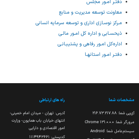
دفتـر امـور مجلس
معاونت توسعه مدیریت و منابع
مـركز نوسـازي اداری و توسعه سرمایه انسانی
ذیحسـابی و اداره کل امـور مالـی
اداره‌كل امـور رفاهی و پشتيبـانـي
دفتـر امـور استانهـا
مشخصات شما
راه های ارتباطی
آی‌پی شما:
216.73.217.88
آدرس: تهران - میدان امام خمینی-
انتهای خیابان باب همایون- وزارت
مرورگر شما:
131.0.0.0 Chrome
امور اقتصادی و دارایی
سیستم‌عامل شما:
Android
کدپستی: ۱۱۱۴۹۴۳۶۶۱