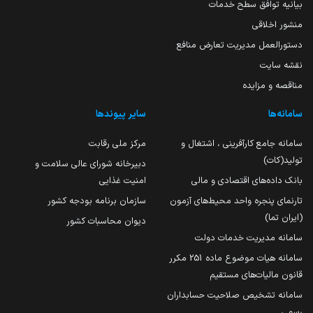
بیانیه توافق سطح خدمات
منشور اخلاقی
دستورالعمل مدیریت تعارض منافع
نقشه سایت
مناقصه و مزایده
سامانه‌ها
سایر پیوندها
سامانه جامع کارآفرینی ، اشتغال و
مرکز ملی رقابت
تولید(کات)
دبیرخانه شورای عالی سلامت و
بانک داده‌های اقتصادی و مالی
امنیت غذایی
تارنمای پنجره واحد محیط‌های آزمون
سازمان برنامه بودجه کشور
(ایران تما)
دیوان محاسبات کشور
سامانه مدیریت خدمات دولت
سامانه هیات موضوع ماده 251 مکرر
قانون مالیات‌های مستقیم
سامانه تشخیص صلاحیت حسابداران
رسمی