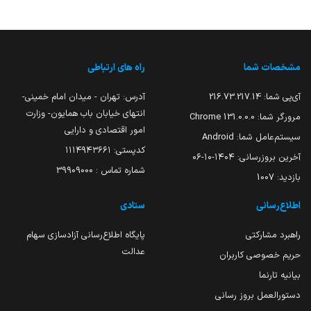
مشخصات شما
راه های ارتباطی
آی‌پی شما:
216.73.217.14
آدرس: تهران - میدان امام خمینی-
انتهای خیابان باب همایون- وزارت
مرورگر شما:
131.0.0.0 Chrome
امور اقتصادی و دارایی
سیستم‌عامل شما:
Android
کدپستی: ۱۱۱۴۹۴۳۶۶۱
آخرین بروزرسانی:
۱۴۰۴-۱۰-۰۶
شماره تماس : 39909000
بازدید:
1007
اطلاع‌رسانی
ستادی
راهبرد مشارکتی
پایگاه اطلاع‌رسانی آزادسازی سهام
عدالت
حریم خصوصی کاربران
بیانیه تارنما
دستورالعمل بروز رسانی