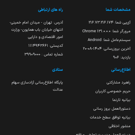
مشخصات شما
راه های ارتباطی
آی‌پی شما:
216.73.216.174
آدرس: تهران - میدان امام خمینی-
انتهای خیابان باب همایون- وزارت
مرورگر شما:
131.0.0.0 Chrome
امور اقتصادی و دارایی
سیستم‌عامل شما:
Android
کدپستی: ۱۱۱۴۹۴۳۶۶۱
آخرین بروزرسانی:
۱۴۰۴-۰۸-۲۰
شماره تماس : 39909000
بازدید:
906
اطلاع‌رسانی
ستادی
راهبرد مشارکتی
پایگاه اطلاع‌رسانی آزادسازی سهام
عدالت
حریم خصوصی کاربران
بیانیه تارنما
دستورالعمل بروز رسانی
بیانیه توافق سطح خدمات
منشور اخلاقی
دستورالعمل مدیریت تعارض منافع