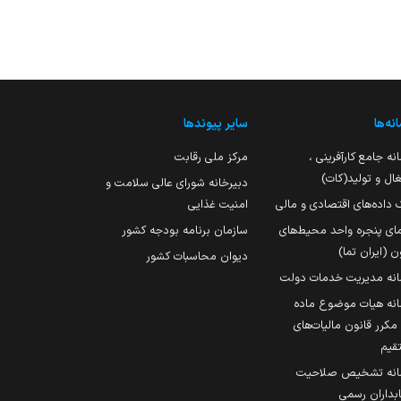
نه‌ها
سایر پیوندها
نه جامع کارآفرینی ،
مرکز ملی رقابت
ال و تولید(کات)
دبیرخانه شورای عالی سلامت و
 داده‌های اقتصادی و مالی
امنیت غذایی
مای پنجره واحد محیط‌های
سازمان برنامه بودجه کشور
ن (ایران تما)
دیوان محاسبات کشور
انه مدیریت خدمات دولت
نه هیات موضوع ماده
251 مکرر قانون مالیات‌های
قیم
انه تشخیص صلاحیت
داران رسمی