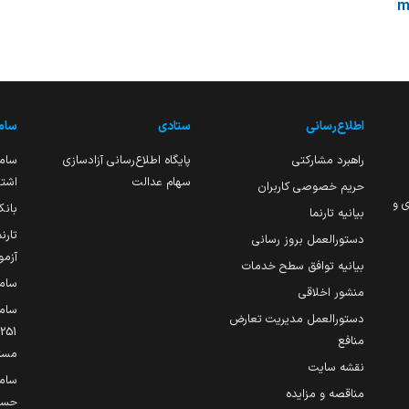
m
اطلاع‌رسانی
ستادی
ساما
راهبرد مشارکتی
پایگاه اطلاع‌رسانی آزادسازی
ساما
سهام عدالت
اشتغ
حریم خصوصی کاربران
ی و
بانک
بیانیه تارنما
تارن
دستورالعمل بروز رسانی
آزمو
بیانیه توافق سطح خدمات
سام
منشور اخلاقی
ساما
دستورالعمل مدیریت تعارض
منافع
مست
نقشه سایت
سام
مناقصه و مزایده
حساب