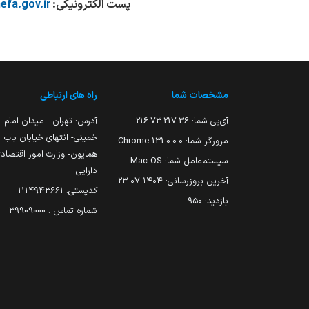
پست الکترونیکی:
efa.gov.ir
مشخصات شما
راه های ارتباطی
آی‌پی شما:
216.73.217.36
آدرس: تهران - میدان امام
خمینی- انتهای خیابان باب
مرورگر شما:
131.0.0.0 Chrome
همایون- وزارت امور اقتصاد
سیستم‌عامل شما:
Mac OS
دارایی
آخرین بروزرسانی:
۱۴۰۴-۰۷-۲۳
کدپستی: ۱۱۱۴۹۴۳۶۶۱
بازدید:
950
شماره تماس : 39909000