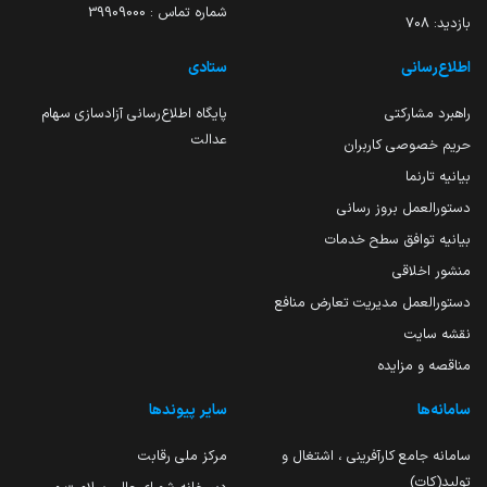
شماره تماس : 39909000
بازدید:
708
اطلاع‌رسانی
ستادی
راهبرد مشارکتی
پایگاه اطلاع‌رسانی آزادسازی سهام
عدالت
حریم خصوصی کاربران
بیانیه تارنما
دستورالعمل بروز رسانی
بیانیه توافق سطح خدمات
منشور اخلاقی
دستورالعمل مدیریت تعارض منافع
نقشه سایت
مناقصه و مزایده
سامانه‌ها
سایر پیوندها
سامانه جامع کارآفرینی ، اشتغال و
مرکز ملی رقابت
تولید(کات)