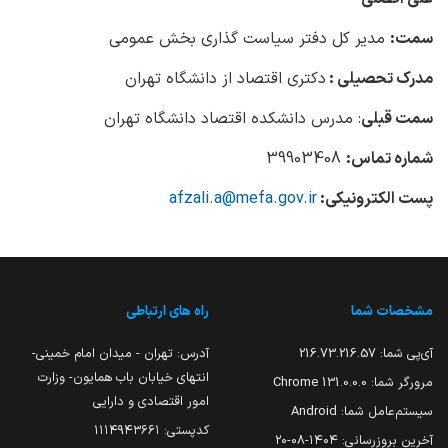
سمت:
مدیر کل دفتر سیاست گذاری بخش عمومی
مدرک تحصیلی :
دکتری اقتصاد از دانشگاه تهران
سمت قبلی
: مدرس دانشکده اقتصاد دانشگاه تهران
شماره تماس:
39903408
پست الکترونیکی:
afzali.a@mefa.gov.ir
مشخصات شما
راه های ارتباطی
آی‌پی شما:
216.73.216.57
آدرس: تهران - میدان امام خمینی-
انتهای خیابان باب همایون- وزارت
مرورگر شما:
131.0.0.0 Chrome
امور اقتصادی و دارایی
سیستم‌عامل شما:
Android
کدپستی: ۱۱۱۴۹۴۳۶۶۱
آخرین بروزرسانی:
۱۴۰۴-۰۸-۲۰