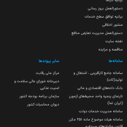
بیانیه تارنما
دستورالعمل بروز رسانی
بیانیه توافق سطح خدمات
منشور اخلاقی
دستورالعمل مدیریت تعارض منافع
نقشه سایت
مناقصه و مزایده
سامانه‌ها
سایر پیوندها
سامانه جامع کارآفرینی ، اشتغال و
مرکز ملی رقابت
تولید(کات)
دبیرخانه شورای عالی سلامت و
بانک داده‌های اقتصادی و مالی
امنیت غذایی
تارنمای پنجره واحد محیط‌های آزمون
سازمان برنامه بودجه کشور
(ایران تما)
دیوان محاسبات کشور
سامانه مدیریت خدمات دولت
سامانه هیات موضوع ماده 251 مکرر
قانون مالیات‌های مستقیم